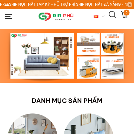
FREESHIP NỘI THẤT TAM KỲ - HỖ TRỢ PHÍ SHIP NỘI THẤT ĐÀ NẴNG - NỘI
0
DANH MỤC SẢN PHẨM