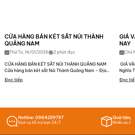
CỬA HÀNG BÁN KÉT SẮT NÚI THÀNH
GIÁ 
QUẢNG NAM
NAY
Thứ Tư, 14/01/2026
2 phút đọc
Chủ 
CỬA HÀNG BÁN KÉT SẮT NÚI THÀNH QUẢNG NAM
GIÁ VÀNG
Cửa hàng bán két sắt Núi Thành Quảng Nam – Địa
Nghĩa T
chỉ...
13.250.
Đọc tiếp
Đọc ti
Hotline: 0964259797
Quà tặng 
Dịch vụ hỗ trợ bạn 24/7
Nhiều ưu đãi