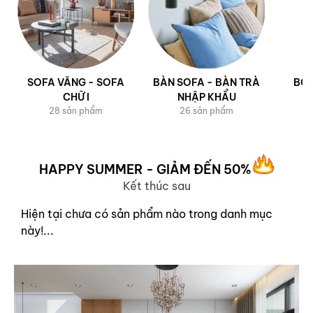
SOFA VĂNG - SOFA
BÀN SOFA - BÀN TRÀ
BỘ 
CHỮ I
NHẬP KHẨU
28 sản phẩm
26 sản phẩm
HAPPY SUMMER - GIẢM ĐẾN 50%
Kết thúc sau
Hiện tại chưa có sản phẩm nào trong danh mục
này!...