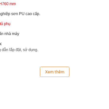
 H760 mm
nghiệp sơn PU cao cấp.
tủ phụ
uẩn nhà máy
:
dẫn lắp đặt, sử dụng.
Xem thêm