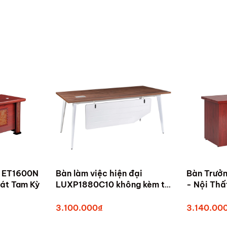
g ET1600N
Bàn làm việc hiện đại
Bàn Trưở
- Nội Thất Hòa Phát Tam Kỳ
LUXP1880C10 không kèm tủ
phụ - Bàn văn phòng hiện
đại The One
3.100.000₫
3.140.00