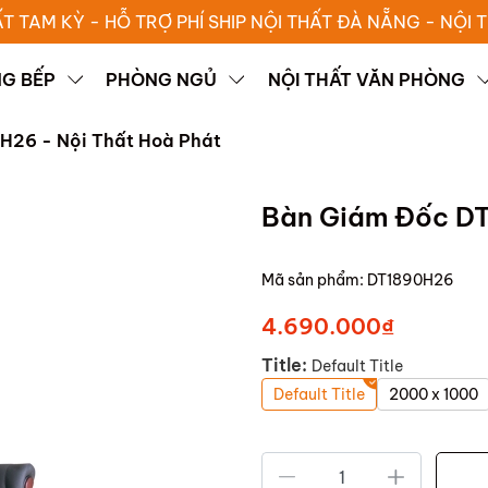
ẤT TAM KỲ - HỖ TRỢ PHÍ SHIP NỘI THẤT ĐÀ NẴNG - NỘI
G BẾP
PHÒNG NGỦ
NỘI THẤT VĂN PHÒNG
H26 - Nội Thất Hoà Phát
Bàn Giám Đốc DT
Mã sản phẩm:
DT1890H26
4.690.000₫
Title:
Default Title
Default Title
2000 x 1000