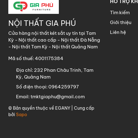
HỖ TRỢ K
Tìm kiếm
NỘI THẤT GIA PHÚ
Giới thiệu
Liên hệ
Cửa hàng nội thất két sắt uy tín tại Tam
Kỳ - Nội thất cao cấp - Nội thất Đà Nẵng
- Nội thất Tam Kỳ - Nội thất Quảng Nam
Mã số thuế: 4001175384
Địa chỉ:
232 Phan Châu Trinh, Tam
Kỳ, Quảng Nam
Số điện thoại:
0964259797
Email:
tmktgiaphu@gmail.com
© Bản quyền thuộc về
EGANY
| Cung cấp
bởi
Sapo