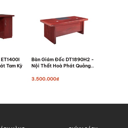
 ET1400I
Bàn Giám Đốc DT1890H2 -
- Nội Thất Hòa Phát Tam Kỳ
Nội Thất Hoà Phát Quảng
Nam
3.500.000₫