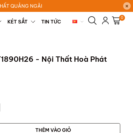
×
 THẤT QUẢNG NGÃI
0
KÉT SẮT
TIN TỨC
1890H26 - Nội Thất Hoà Phát
THÊM VÀO GIỎ