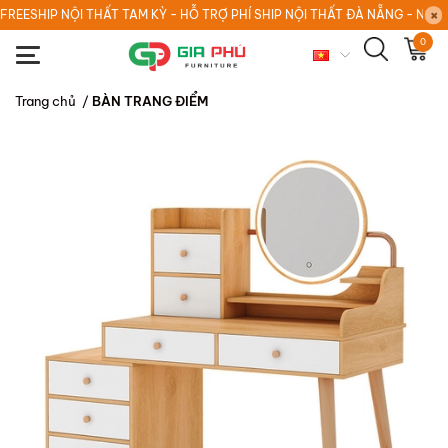
FREESHIP NỘI THẤT TAM KỲ - HỖ TRỢ PHÍ SHIP NỘI THẤT ĐÀ NẴNG - NỘI
0
Trang chủ
/
BÀN TRANG ĐIỂM