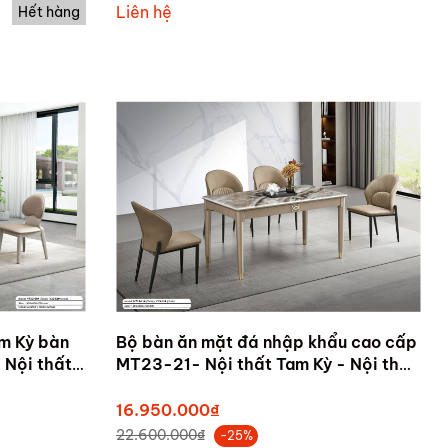
thất Quảng Nam
Liên hệ
Hết hàng
am Kỳ bàn
Bộ bàn ăn mặt đá nhập khẩu cao cấp
 Nội thất
MT23-21- Nội thất Tam Kỳ - Nội thất
Nam
Quảng Nam
16.950.000₫
22.600.000₫
-25%