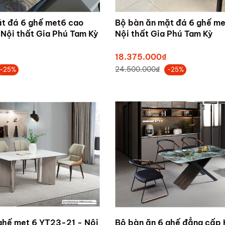
t đá 6 ghế met6 cao
Bộ bàn ăn mặt đá 6 ghế me
Nội thất Gia Phú Tam Kỳ
Nội thất Gia Phú Tam Kỳ
₫
18.375.000₫
24.500.000₫
-25%
-25%
ghế met 6 YT23-21 - Nội
Bộ bàn ăn 6 ghế đẳng cấp