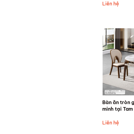
Liên hệ
Bàn ăn tròn 
minh tại Tam
thất Gia Phú
Liên hệ