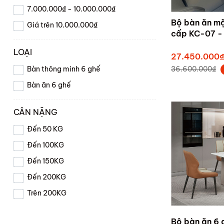
7.000.000₫ - 10.000.000₫
Bộ bàn ăn mặ
Giá trên 10.000.000₫
cấp KC-07 - 
LOẠI
27.450.000
36.600.000₫
Bàn thông minh 6 ghế
Bàn ăn 6 ghế
CÂN NẶNG
Đến 50 KG
Đến 100KG
Đến 150KG
Đến 200KG
Trên 200KG
Bộ bàn ăn 6 