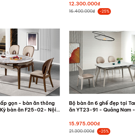
12.300.000₫
16.400.000₫
-25%
gấp gọn - bàn ăn thông
Bộ bàn ăn 6 ghế đẹp tại T
 Kỳ bàn ăn F25-02- Nội
ăn YT23-91 - Quảng Nam -
 - Nội thất Quảng Nam
Gia Phú - Nội thất Quảng 
15.975.000₫
21.300.000₫
-25%