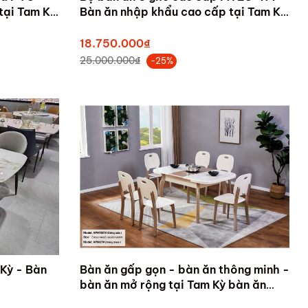
tại Tam Kỳ,
Bàn ăn nhập khẩu cao cấp tại Tam Kỳ,
Quảng Nam
18.750.000₫
25.000.000₫
-25%
 Kỳ - Bàn
Bàn ăn gấp gọn - bàn ăn thông minh -
bàn ăn mở rộng tại Tam Kỳ bàn ăn
APH7020- Nội thất Gia Phú - Nội