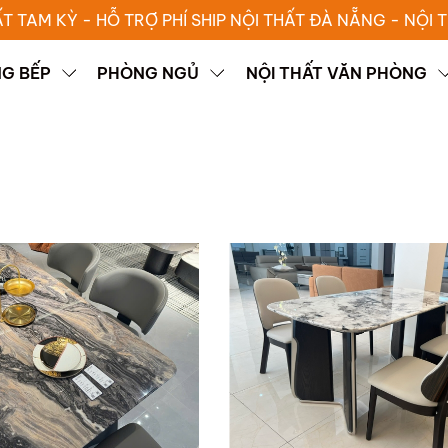
ẤT TAM KỲ - HỖ TRỢ PHÍ SHIP NỘI THẤT ĐÀ NẴNG - NỘI
G BẾP
PHÒNG NGỦ
NỘI THẤT VĂN PHÒNG