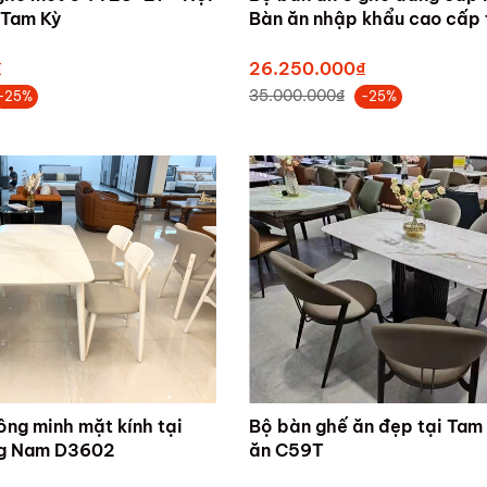
 Tam Kỳ
Bàn ăn nhập khẩu cao cấp 
Quảng Nam
₫
26.250.000₫
35.000.000₫
-25%
-25%
ông minh mặt kính tại
Bộ bàn ghế ăn đẹp tại Tam
g Nam D3602
ăn C59T