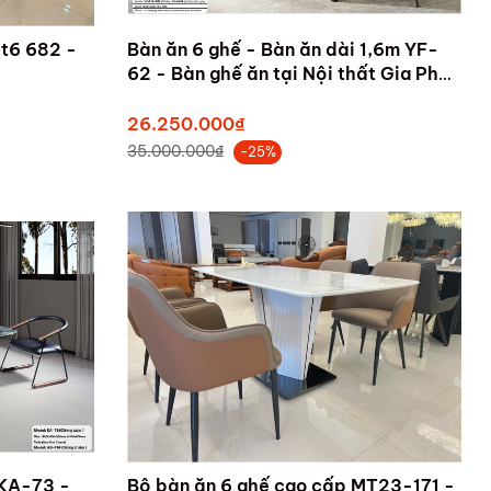
t6 682 -
Bàn ăn 6 ghế - Bàn ăn dài 1,6m YF-
62 - Bàn ghế ăn tại Nội thất Gia Phú
Tam Kỳ Quảng Nam
26.250.000₫
35.000.000₫
-25%
 KA-73 -
Bộ bàn ăn 6 ghế cao cấp MT23-171 -