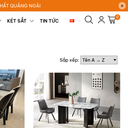
×
 THẤT QUẢNG NGÃI
0
KÉT SẮT
TIN TỨC
Sắp xếp: