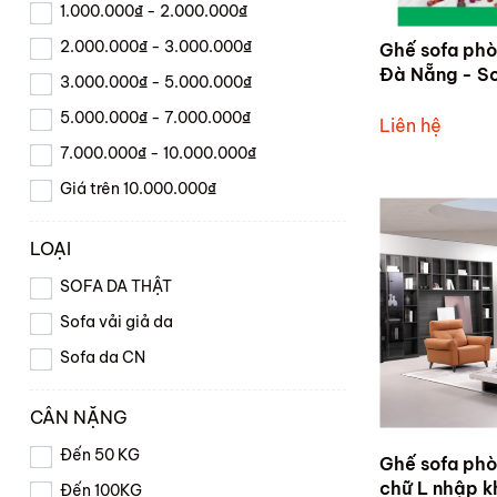
1.000.000₫ - 2.000.000₫
2.000.000₫ - 3.000.000₫
Ghế sofa phò
Đà Nẵng - Sofa chữ I da đẹp hiện đại
3.000.000₫ - 5.000.000₫
sofachuI04
5.000.000₫ - 7.000.000₫
Liên hệ
7.000.000₫ - 10.000.000₫
Giá trên 10.000.000₫
LOẠI
SOFA DA THẬT
Sofa vải giả da
Sofa da CN
CÂN NẶNG
Đến 50 KG
Ghế sofa phò
chữ L nhập 
Đến 100KG