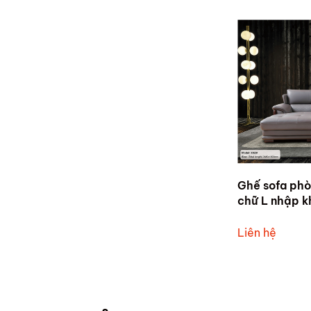
Ghế sofa phò
chữ L nhập 
cấp bọc da 
Liên hệ