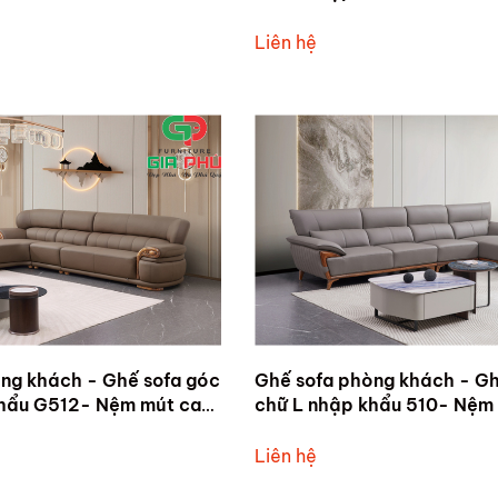
hư giản chỉnh điện
thật - Sofa thư giản chỉnh 
Liên hệ
ng khách - Ghế sofa góc
Ghế sofa phòng khách - Gh
khẩu G512- Nệm mút cao
chữ L nhập khẩu 510- Nệm
nh thái. Tựa tay gỗ mun.
cấp bọc da công nghiệp c
Liên hệ