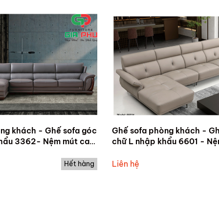
ng khách - Ghế sofa góc
Ghế sofa phòng khách - Gh
khẩu 3362- Nệm mút cao
chữ L nhập khẩu 6601 - N
công nghiệp cao cấp
cấp bọc da bò thật
Liên hệ
Hết hàng