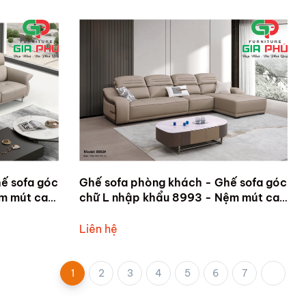
ế sofa góc
Ghế sofa phòng khách - Ghế sofa góc
ệm mút cao
chữ L nhập khẩu 8993 - Nệm mút cao
cấp bọc da sinh thái
Liên hệ
1
2
3
4
5
6
7