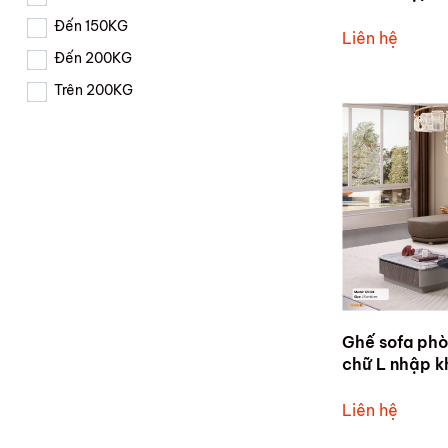
thật - Sofa t
Đến 150KG
Liên hệ
Đến 200KG
Trên 200KG
Ghế sofa phò
chữ L nhập 
cấp bọc da si
Liên hệ