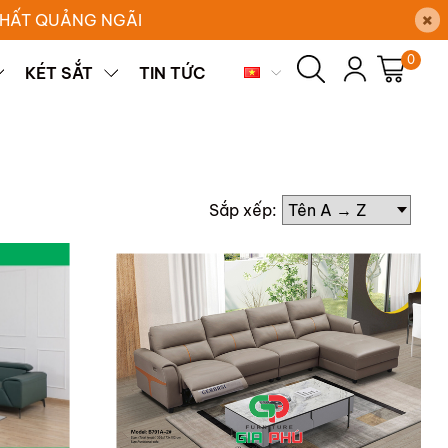
×
 THẤT QUẢNG NGÃI
0
KÉT SẮT
TIN TỨC
Sắp xếp: