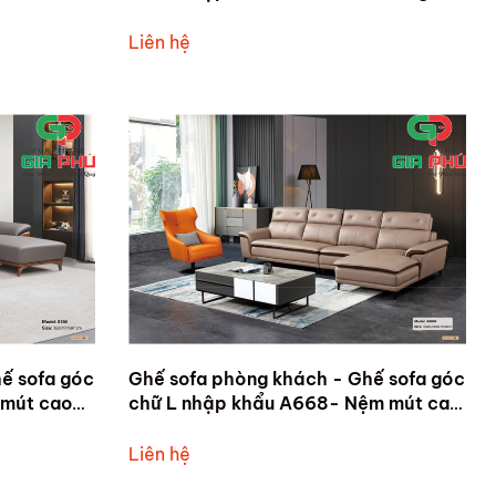
điện
chỉnh điện - Nệm mút cao cấp bọc da
sinh thái.
Liên hệ
ế sofa góc
Ghế sofa phòng khách - Ghế sofa góc
 mút cao
chữ L nhập khẩu A668- Nệm mút cao
ao cấp
cấp bọc da công nghiệp cao cấp
Liên hệ