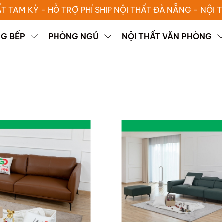
ẤT TAM KỲ - HỖ TRỢ PHÍ SHIP NỘI THẤT ĐÀ NẴNG - NỘI
G BẾP
PHÒNG NGỦ
NỘI THẤT VĂN PHÒNG