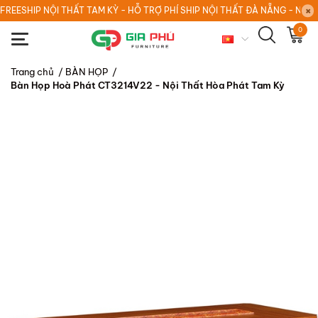
FREESHIP NỘI THẤT TAM KỲ - HỖ TRỢ PHÍ SHIP NỘI THẤT ĐÀ NẴNG - NỘI
0
Trang chủ
/
BÀN HỌP
/
Bàn Họp Hoà Phát CT3214V22 - Nội Thất Hòa Phát Tam Kỳ