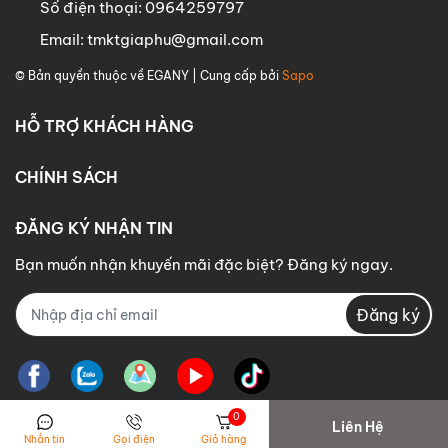
Số điện thoại:
0964259797
Email:
tmktgiaphu@gmail.com
© Bản quyền thuộc về
EGANY
| Cung cấp bởi
Sapo
HỖ TRỢ KHÁCH HÀNG
CHÍNH SÁCH
ĐĂNG KÝ NHẬN TIN
Bạn muốn nhận khuyến mãi đặc biệt? Đăng ký ngay.
Đăng ký
0
Liên Hệ
Nhắn tin
Gọi điện
Giỏ hàng