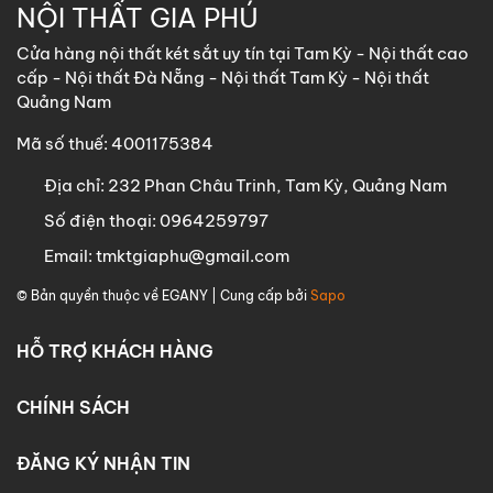
NỘI THẤT GIA PHÚ
Cửa hàng nội thất két sắt uy tín tại Tam Kỳ - Nội thất cao
cấp - Nội thất Đà Nẵng - Nội thất Tam Kỳ - Nội thất
Quảng Nam
Mã số thuế: 4001175384
Địa chỉ:
232 Phan Châu Trinh, Tam Kỳ, Quảng Nam
Số điện thoại:
0964259797
Email:
tmktgiaphu@gmail.com
© Bản quyền thuộc về
EGANY
| Cung cấp bởi
Sapo
HỖ TRỢ KHÁCH HÀNG
CHÍNH SÁCH
ĐĂNG KÝ NHẬN TIN