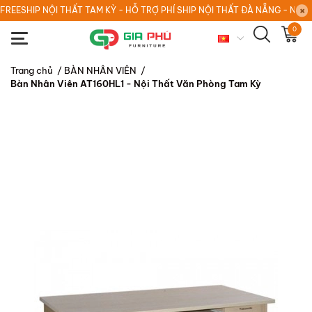
FREESHIP NỘI THẤT TAM KỲ - HỖ TRỢ PHÍ SHIP NỘI THẤT ĐÀ NẴNG - NỘI
0
Trang chủ
/
BÀN NHÂN VIÊN
/
Bàn Nhân Viên AT160HL1 - Nội Thất Văn Phòng Tam Kỳ