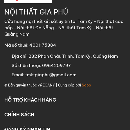
NỘI THẤT GIA PHÚ
Cửa hàng nội thất két sắt uy tín tại Tam Kỳ - Nội thất cao
cấp - Nội thất Đà Nẵng - Nội thất Tam Kỳ - Nội thất
Quảng Nam
Mã số thuế: 4001175384
Địa chỉ:
232 Phan Châu Trinh, Tam Kỳ, Quảng Nam
Số điện thoại:
0964259797
Email:
tmktgiaphu@gmail.com
© Bản quyền thuộc về
EGANY
| Cung cấp bởi
Sapo
HỖ TRỢ KHÁCH HÀNG
CHÍNH SÁCH
ĐĂNG KÝ NHẬN TIN