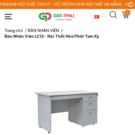
FREESHIP NỘI THẤT TAM KỲ - HỖ TRỢ PHÍ SHIP NỘI THẤT ĐÀ NẴNG - NỘI
0
Trang chủ
/
BÀN NHÂN VIÊN
/
Bàn Nhân Viên LC12- Nội Thất Hòa Phát Tam Kỳ