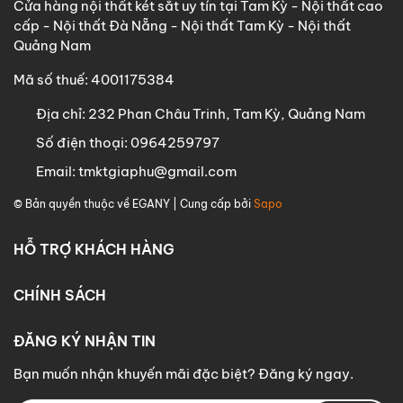
Cửa hàng nội thất két sắt uy tín tại Tam Kỳ - Nội thất cao
cấp - Nội thất Đà Nẵng - Nội thất Tam Kỳ - Nội thất
Quảng Nam
Mã số thuế: 4001175384
Địa chỉ:
232 Phan Châu Trinh, Tam Kỳ, Quảng Nam
Số điện thoại:
0964259797
Email:
tmktgiaphu@gmail.com
© Bản quyền thuộc về
EGANY
| Cung cấp bởi
Sapo
HỖ TRỢ KHÁCH HÀNG
CHÍNH SÁCH
ĐĂNG KÝ NHẬN TIN
Bạn muốn nhận khuyến mãi đặc biệt? Đăng ký ngay.