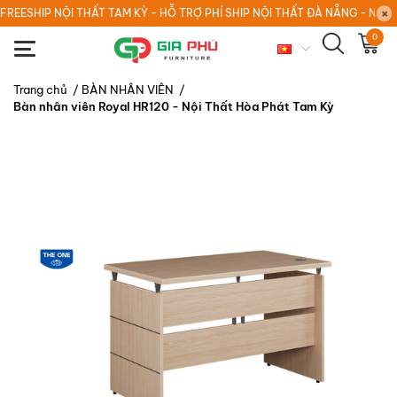
FREESHIP NỘI THẤT TAM KỲ - HỖ TRỢ PHÍ SHIP NỘI THẤT ĐÀ NẴNG - NỘI
0
Trang chủ
/
BÀN NHÂN VIÊN
/
Bàn nhân viên Royal HR120 - Nội Thất Hòa Phát Tam Kỳ