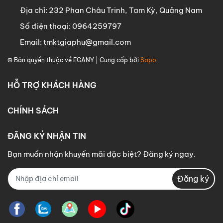
Địa chỉ:
232 Phan Châu Trinh, Tam Kỳ, Quảng Nam
Số điện thoại:
0964259797
Email:
tmktgiaphu@gmail.com
© Bản quyền thuộc về
EGANY
| Cung cấp bởi
Sapo
HỖ TRỢ KHÁCH HÀNG
CHÍNH SÁCH
ĐĂNG KÝ NHẬN TIN
Bạn muốn nhận khuyến mãi đặc biệt? Đăng ký ngay.
Đăng ký