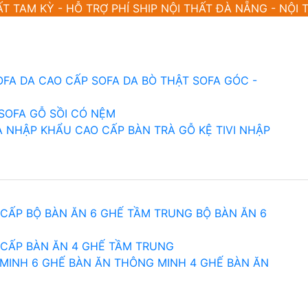
ẤT TAM KỲ - HỖ TRỢ PHÍ SHIP NỘI THẤT ĐÀ NẴNG - NỘI
OFA DA CAO CẤP
SOFA DA BÒ THẬT
SOFA GÓC -
SOFA GỖ SỒI CÓ NỆM
À NHẬP KHẨU CAO CẤP
BÀN TRÀ GỖ
KỆ TIVI NHẬP
 CẤP
BỘ BÀN ĂN 6 GHẾ TẦM TRUNG
BỘ BÀN ĂN 6
 CẤP
BÀN ĂN 4 GHẾ TẦM TRUNG
MINH 6 GHẾ
BÀN ĂN THÔNG MINH 4 GHẾ
BÀN ĂN