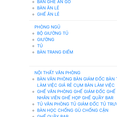
BÀN GHẾ ĂN GỖ
BÀN ĂN LẺ
GHẾ ĂN LẺ
PHÒNG NGỦ
BỘ GIƯỜNG TỦ
GIƯỜNG
TỦ
BÀN TRANG ĐIỂM
NỘI THẤT VĂN PHÒNG
BÀN VĂN PHÒNG
BÀN GIÁM ĐỐC
BÀN
LÀM VIỆC GIÁ RẺ
CỤM BÀN LÀM VIỆC
GHẾ VĂN PHÒNG
GHẾ GIÁM ĐỐC
GHẾ 
NHÂN VIÊN
GHẾ HỌP
GHẾ QUẦY BAR
TỦ VĂN PHÒNG
TỦ GIÁM ĐỐC
TỦ TRƯ
BÀN HỌC CHỐNG GÙ CHỐNG CẬN
GHẾ QUẦY BAR