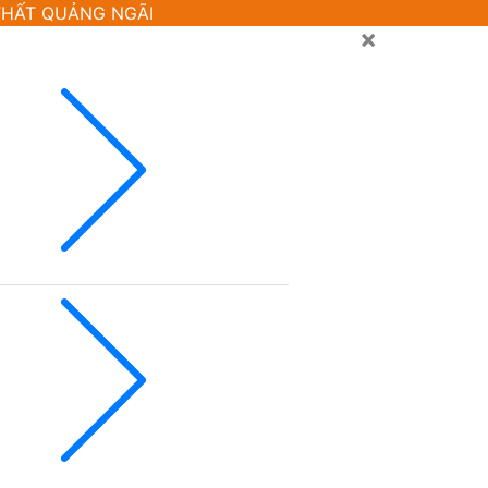
 THẤT QUẢNG NGÃI
×