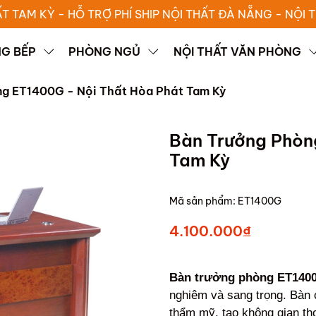
ẤT TAM KỲ - HỖ TRỢ PHÍ SHIP NỘI THẤT ĐÀ NẴNG - NỘI
G BẾP
PHÒNG NGỦ
NỘI THẤT VĂN PHÒNG
ng ET1400G - Nội Thất Hòa Phát Tam Kỳ
Bàn Trưởng Phòn
Tam Kỳ
Mã sản phẩm:
ET1400G
4.100.000₫
Bàn trưởng phòng ET14
nghiêm và sang trọng. Bàn c
thẩm mỹ, tạo không gian th