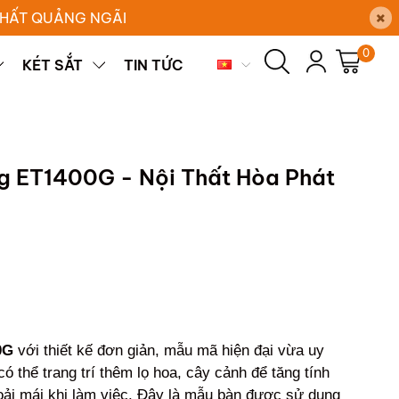
×
 THẤT QUẢNG NGÃI
0
KÉT SẮT
TIN TỨC
g ET1400G - Nội Thất Hòa Phát
00G
với thiết kế đơn giản, mẫu mã hiện đại vừa uy
ó thể trang trí thêm lọ hoa, cây cảnh để tăng tính
oải mái khi làm việc. Đây là mẫu bàn được sử dụng