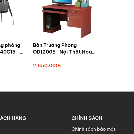
ng phòng
Bàn Trưởng Phòng
140C15 -
OD1200E- Nội Thất Hòa
trưởng
Phát Tam Kỳ
uảng Nam
2.850.000₫
HÁCH HÀNG
CHÍNH SÁCH
Chính sách bảo mật