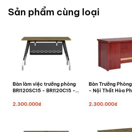
Sản phẩm cùng loại
Bàn làm việc trưởng phòng
Bàn Trưởng Phòn
BRI120SC15 - BRI120C15 -
- Nội Thất Hòa Ph
Bàn làm việc trưởng phòng
tại Tam Kỳ, Quảng Nam
2.300.000₫
2.300.000₫