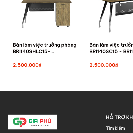
Bàn làm việc trưởng phòng
Bàn làm việc trưở
BRI140SHLC15-
BRI140SC15 - BRI
BRI140HLC15 - Bàn trưởng
BRI160C15 - Bàn 
phòng Tam Kỳ, Quảng Nam
phòng Tam Kỳ, Q
2.500.000₫
2.500.000₫
HỖ TRỢ K
Tìm kiếm