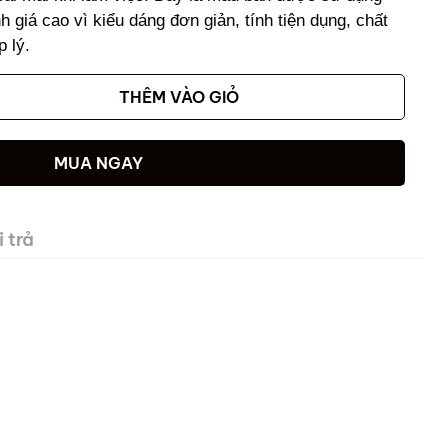
 giá cao vì kiểu dáng đơn giản, tính tiện dụng, chất
p lý.
THÊM VÀO GIỎ
MUA NGAY
 trả