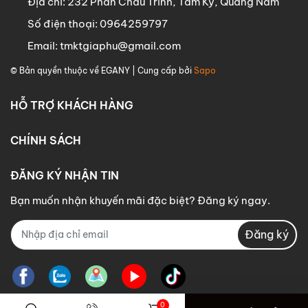
Địa chỉ:
232 Phan Châu Trinh, Tam Kỳ, Quảng Nam
Số điện thoại:
0964259797
Email:
tmktgiaphu@gmail.com
© Bản quyền thuộc về
EGANY
| Cung cấp bởi
Sapo
HỖ TRỢ KHÁCH HÀNG
CHÍNH SÁCH
ĐĂNG KÝ NHẬN TIN
Bạn muốn nhận khuyến mãi đặc biệt? Đăng ký ngay.
Đăng ký
0