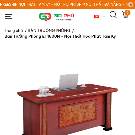
FREESHIP NỘI THẤT TAM KỲ - HỖ TRỢ PHÍ SHIP NỘI THẤT ĐÀ NẴNG - NỘI
0
Trang chủ
/
BÀN TRƯỞNG PHÒNG
/
Bàn Trưởng Phòng ET1600N - Nội Thất Hòa Phát Tam Kỳ