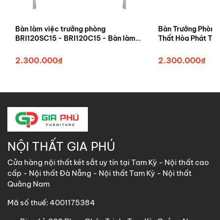
Bàn làm việc trưởng phòng
Bàn Trưởng Phòng
BRI120SC15 - BRI120C15 - Bàn làm
Thất Hòa Phát Ta
việc trưởng phòng tại Tam Kỳ, Quảng
Nam
2.300.000₫
2.300.000₫
NỘI THẤT GIA PHÚ
Cửa hàng nội thất két sắt uy tín tại Tam Kỳ - Nội thất cao
cấp - Nội thất Đà Nẵng - Nội thất Tam Kỳ - Nội thất
Quảng Nam
Mã số thuế: 4001175384