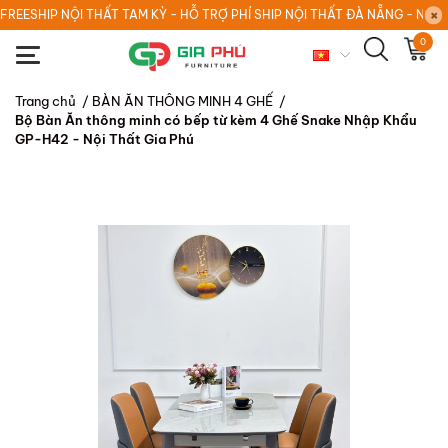
FREESHIP NỘI THẤT TAM KỲ - HỖ TRỢ PHÍ SHIP NỘI THẤT ĐÀ NẴNG - NỘI
0
Trang chủ
/
BÀN ĂN THÔNG MINH 4 GHẾ
/
Bộ Bàn Ăn thông minh có bếp từ kèm 4 Ghế Snake Nhập Khẩu
GP-H42 - Nội Thất Gia Phú