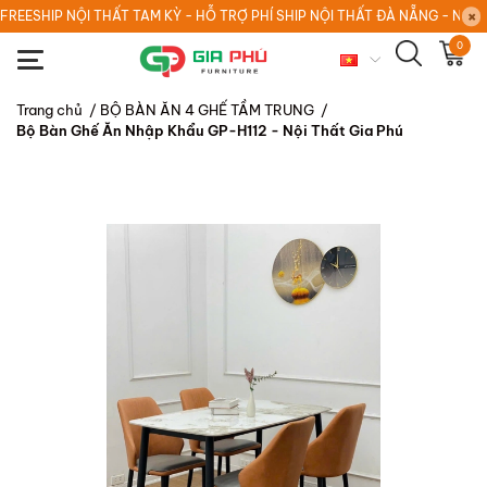
FREESHIP NỘI THẤT TAM KỲ - HỖ TRỢ PHÍ SHIP NỘI THẤT ĐÀ NẴNG - NỘI
0
Trang chủ
/
BỘ BÀN ĂN 4 GHẾ TẦM TRUNG
/
Bộ Bàn Ghế Ăn Nhập Khẩu GP-H112 - Nội Thất Gia Phú