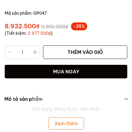
Mã sản phẩm:
GP047
8.932.500₫
11.910.000₫
-25%
(Tiết kiệm:
2.977.500₫
)
THÊM VÀO GIỎ
MUA NGAY
Mô tả sản phẩm
Nội dung đang được cập nhật
Xem thêm