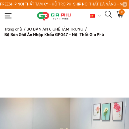
FREESHIP NỘI THẤT TAM KỲ - HỖ TRỢ PHÍ SHIP NỘI THẤT ĐÀ NẴNG - NỘI
0
Trang chủ
/
BỘ BÀN ĂN 6 GHẾ TẦM TRUNG
/
Bộ Bàn Ghế Ăn Nhập Khẩu GP047 - Nội Thất Gia Phú