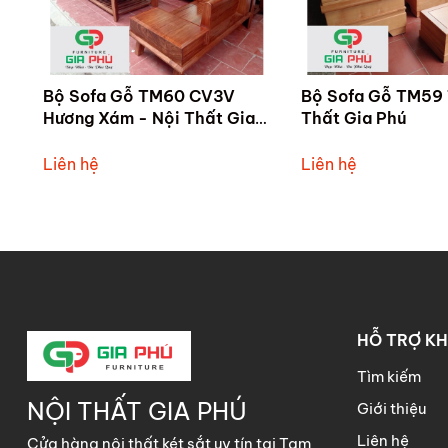
Bộ Sofa Gỗ TM60 CV3V
Bộ Sofa Gỗ TM59 
Hương Xám - Nội Thất Gia
Thất Gia Phú
Phú
Liên hệ
Liên hệ
HỖ TRỢ K
Tìm kiếm
NỘI THẤT GIA PHÚ
Giới thiệu
Liên hệ
Cửa hàng nội thất két sắt uy tín tại Tam