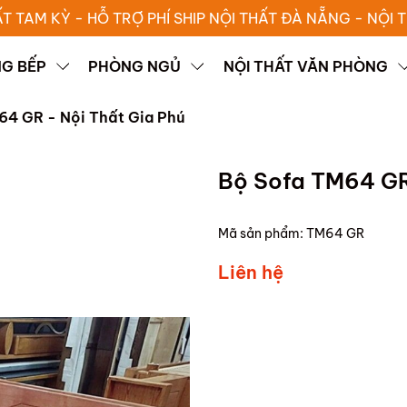
ẤT TAM KỲ - HỖ TRỢ PHÍ SHIP NỘI THẤT ĐÀ NẴNG - NỘI
G BẾP
PHÒNG NGỦ
NỘI THẤT VĂN PHÒNG
64 GR - Nội Thất Gia Phú
Bộ Sofa TM64 GR
Mã sản phẩm:
TM64 GR
Liên hệ