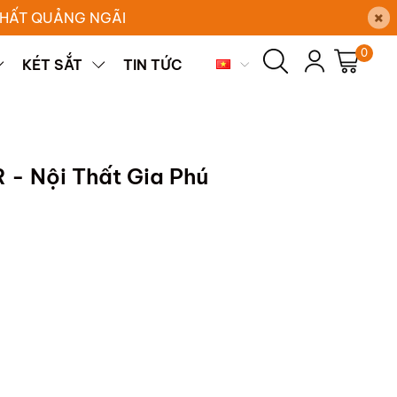
×
 THẤT QUẢNG NGÃI
0
KÉT SẮT
TIN TỨC
 - Nội Thất Gia Phú