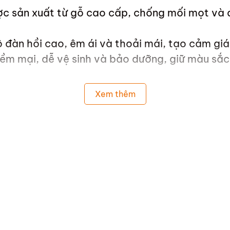
ợc sản xuất từ gỗ cao cấp, chống mối mọt và
đàn hồi cao, êm ái và thoải mái, tạo cảm giác
ềm mại, dễ vệ sinh và bảo dưỡng, giữ màu sắc 
Xem thêm