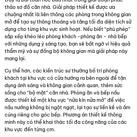
thảo sơ đồ căn nhà. Giải pháp thiết kế được ưa
chuộng nhất là liên thông các phòng trong không gian
mở để tạo sự thông thoáng và tăng tối đa diện tích sử
dụng cho từng khu vực sinh hoạt. Nếu biết “phù phép”
sắp xếp khéo léo phòng khách -phòng ăn – nhà bếp
với những dụng ý sáng tạo, bạn sẽ bất ngờ vì hiệu quả
thẩm mỹ và sự đồng bộ không gian mà giải pháp này
mang lại.
Cụ thể hơn, các kiến trúc sư thường bố trí phòng
khách tại khu vực có cửa hướng ra bên ngoài để tận
dụng ánh sáng và không gian cảnh quan, thêm sức
sống cho “bộ mặt” căn nhà. Phòng ăn và bếp nấu
được thiết kế một khu vực “nửa kín nửa mở” để việc
nấu nướng không bị ngột ngạt, lại tạo sự liền kề và ấm
cúng riêng cho góc bếp. Phương án thiết kế thông
minh này có thể khai thác tối đa công năng của các
khu vực đến từng cm.