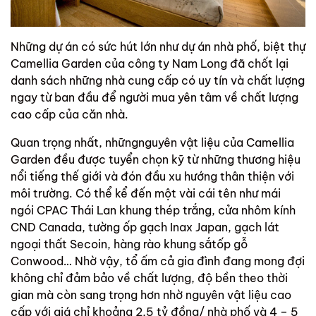
Những dự án có sức hút lớn như dự án nhà phố, biệt thự
Camellia Garden của công ty Nam Long đã chốt lại
danh sách những nhà cung cấp có uy tín và chất lượng
ngay từ ban đầu để người mua yên tâm về chất lượng
cao cấp của căn nhà.
Quan trọng nhất, nhữngnguyên vật liệu của Camellia
Garden đều được tuyển chọn kỹ từ những thương hiệu
nổi tiếng thế giới và đón đầu xu hướng thân thiện với
môi trường. Có thể kể đến một vài cái tên như mái
ngói CPAC Thái Lan khung thép trắng, cửa nhôm kính
CND Canada, tường ốp gạch Inax Japan, gạch lát
ngoại thất Secoin, hàng rào khung sắtốp gỗ
Conwood… Nhờ vậy, tổ ấm cả gia đình đang mong đợi
không chỉ đảm bảo về chất lượng, độ bền theo thời
gian mà còn sang trọng hơn nhờ nguyên vật liệu cao
cấp với giá chỉ khoảng 2,5 tỷ đồng/ nhà phố và 4 – 5