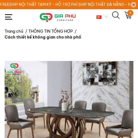
FREESHIP NỘI THẤT TAM KỲ - HỖ TRỢ PHÍ SHIP NỘI THẤT ĐÀ NẴNG - NỘI
0
Trang chủ
/
THÔNG TIN TỔNG HỢP
/
Cách thiết kế không gian cho nhà phố