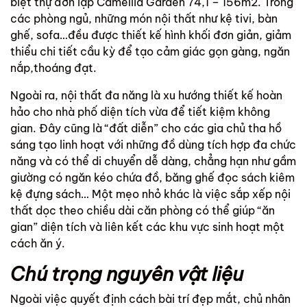
biệt thự đơn lập Camellia Garden 74,1 – 156m2. Trong
các phòng ngủ, những món nội thất như kệ tivi, bàn
ghế, sofa…đều được thiết kế hình khối đơn giản, giảm
thiểu chi tiết cầu kỳ để tạo cảm giác gọn gàng, ngăn
nắp,thoáng đạt.
Ngoài ra, nội thất đa năng là xu hướng thiết kế hoàn
hảo cho nhà phố diện tích vừa để tiết kiệm không
gian. Đây cũng là “đất diễn” cho các gia chủ tha hồ
sáng tạo linh hoạt với những đồ dùng tích hợp đa chức
năng và có thể di chuyển dễ dàng, chẳng hạn như gầm
giường có ngăn kéo chứa đồ, băng ghế đọc sách kiêm
kệ đựng sách… Một mẹo nhỏ khác là việc sắp xếp nội
thất dọc theo chiều dài căn phòng có thể giúp “ăn
gian” diện tích và liên kết các khu vực sinh hoạt một
cách ăn ý.
Chú trọng nguyên vật liệu
Ngoài việc quyết định cách bài trí đẹp mắt, chủ nhân