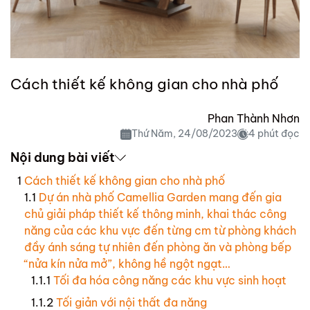
Cách thiết kế không gian cho nhà phố
Phan Thành Nhơn
Thứ Năm, 24/08/2023
4 phút đọc
Nội dung bài viết
Cách thiết kế không gian cho nhà phố
Dự án nhà phố Camellia Garden mang đến gia
chủ giải pháp thiết kế thông minh, khai thác công
năng của các khu vực đến từng cm từ phòng khách
đầy ánh sáng tự nhiên đến phòng ăn và phòng bếp
“nửa kín nửa mở”, không hề ngột ngạt…
Tối đa hóa công năng các khu vực sinh hoạt
Tối giản với nội thất đa năng