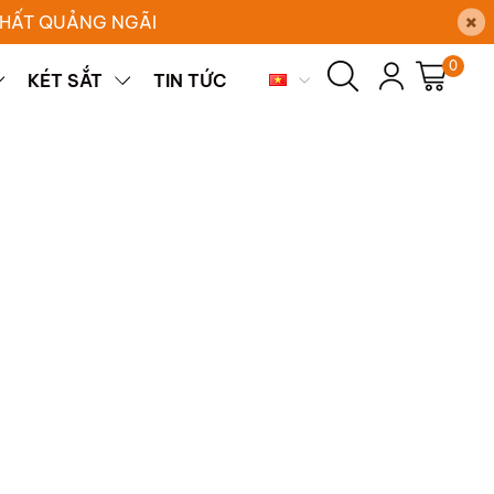
×
 THẤT QUẢNG NGÃI
0
KÉT SẮT
TIN TỨC