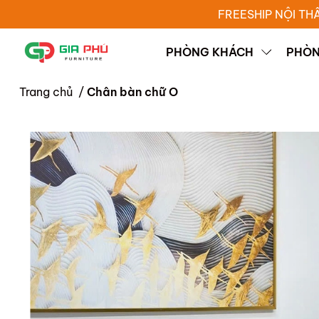
FREESHIP NỘI TH
PHÒNG KHÁCH
PHÒN
Trang chủ
/
Chân bàn chữ O