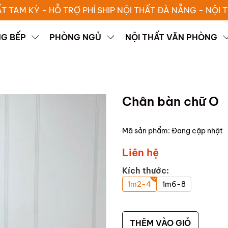
ẤT TAM KỲ - HỖ TRỢ PHÍ SHIP NỘI THẤT ĐÀ NẴNG - NỘI
G BẾP
PHÒNG NGỦ
NỘI THẤT VĂN PHÒNG
Chân bàn chữ O
Mã sản phẩm:
Đang cập nhật
Liên hệ
Kích thước:
1m2-4
1m6-8
THÊM VÀO GIỎ