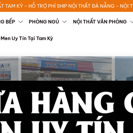
ẤT TAM KỲ - HỖ TRỢ PHÍ SHIP NỘI THẤT ĐÀ NẴNG - NỘI
G BẾP
PHÒNG NGỦ
NỘI THẤT VĂN PHÒNG
Men Uy Tín Tại Tam Kỳ