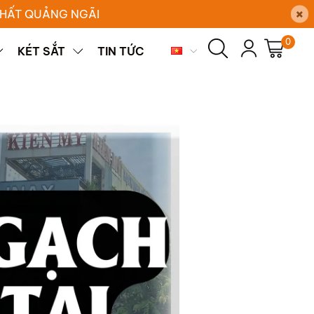
×
 THẤT QUẢNG NGÃI
0
KÉT SẮT
TIN TỨC