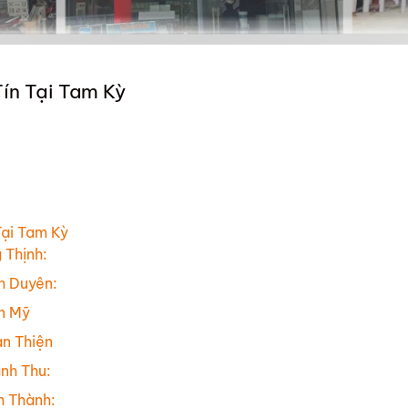
ín Tại Tam Kỳ
ại Tam Kỳ
 Thịnh:
h Duyên:
n Mỹ
n Thiện
nh Thu:
h Thành: