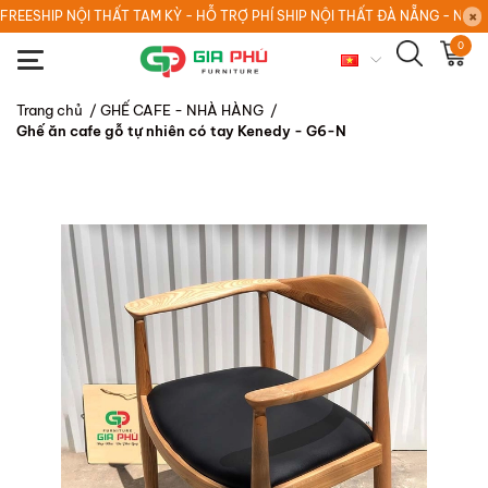
FREESHIP NỘI THẤT TAM KỲ - HỖ TRỢ PHÍ SHIP NỘI THẤT ĐÀ NẴNG - NỘI
0
Trang chủ
/
GHẾ CAFE - NHÀ HÀNG
/
Ghế ăn cafe gỗ tự nhiên có tay Kenedy - G6-N