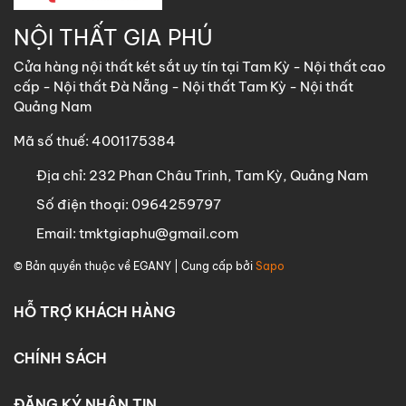
NỘI THẤT GIA PHÚ
Cửa hàng nội thất két sắt uy tín tại Tam Kỳ - Nội thất cao
cấp - Nội thất Đà Nẵng - Nội thất Tam Kỳ - Nội thất
Quảng Nam
Mã số thuế: 4001175384
Địa chỉ:
232 Phan Châu Trinh, Tam Kỳ, Quảng Nam
Số điện thoại:
0964259797
Email:
tmktgiaphu@gmail.com
© Bản quyền thuộc về
EGANY
| Cung cấp bởi
Sapo
HỖ TRỢ KHÁCH HÀNG
CHÍNH SÁCH
ĐĂNG KÝ NHẬN TIN