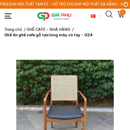
FREESHIP NỘI THẤT TAM KỲ - HỖ TRỢ PHÍ SHIP NỘI THẤT ĐÀ NẴNG - NỘI
0
Trang chủ
/
GHẾ CAFE - NHÀ HÀNG
/
Ghế ăn ghế cafe gỗ tựa lưng mây có tay - G24