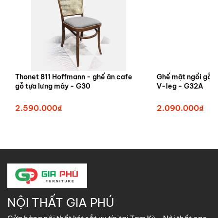
Thonet 811 Hoffmann - ghế ăn cafe
Ghế mặt ngồi gỗ 
gỗ tựa lưng mây - G30
V-leg - G32A
2.590.000₫
2.090.000₫
NỘI THẤT GIA PHÚ