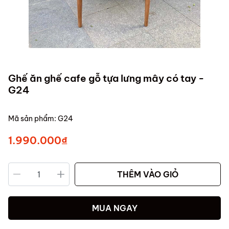
Ghế ăn ghế cafe gỗ tựa lưng mây có tay -
G24
Mã sản phẩm:
G24
1.990.000₫
THÊM VÀO GIỎ
MUA NGAY