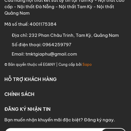
Cửa hàng nội thất két sắt uy tín tại Tam Kỳ - Nội thất cao
cấp - Nội thất Đà Nẵng - Nội thất Tam Kỳ - Nội thất
Quảng Nam
Mã số thuế: 4001175384
Địa chỉ:
232 Phan Châu Trinh, Tam Kỳ, Quảng Nam
Số điện thoại:
0964259797
Email:
tmktgiaphu@gmail.com
© Bản quyền thuộc về
EGANY
| Cung cấp bởi
Sapo
HỖ TRỢ KHÁCH HÀNG
CHÍNH SÁCH
ĐĂNG KÝ NHẬN TIN
Bạn muốn nhận khuyến mãi đặc biệt? Đăng ký ngay.