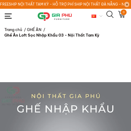
FREESHIP NỘI THẤT TAM KỲ - HỖ TRỢ PHÍ SHIP NỘI THẤT ĐÀ NẴNG - NỘI
0
Trang chủ
/
GHẾ ĂN
/
Ghế Ăn Loft Sọc Nhập Khẩu 03 - Nội Thất Tam Kỳ