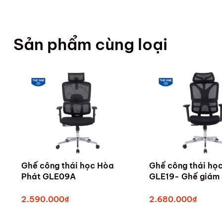
Sản phẩm cùng loại
Ghế công thái học Hòa
Ghế công thái họ
Phát GLE09A
GLE19- Ghế giám
cấp ghế Hòa Phát
Nẵng
2.590.000₫
2.680.000₫