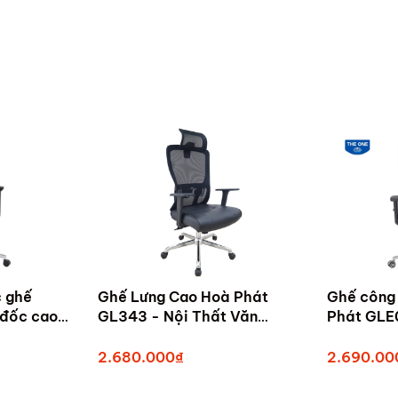
c ghế
Ghế Lưng Cao Hoà Phát
Ghế công 
 đốc cao
GL343 - Nội Thất Văn
Phát GLE
 tại Đà
Phòng
2.680.000₫
2.690.00