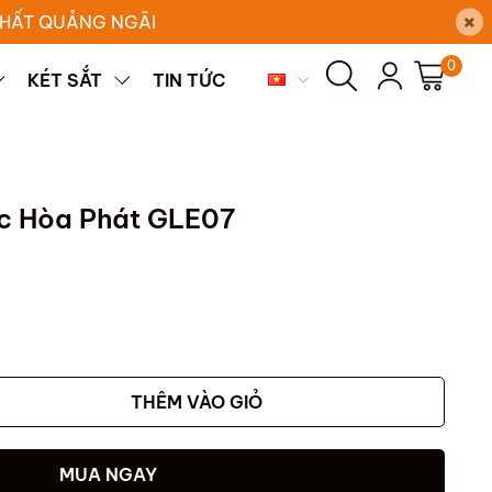
×
 THẤT QUẢNG NGÃI
0
KÉT SẮT
TIN TỨC
ọc Hòa Phát GLE07
THÊM VÀO GIỎ
MUA NGAY