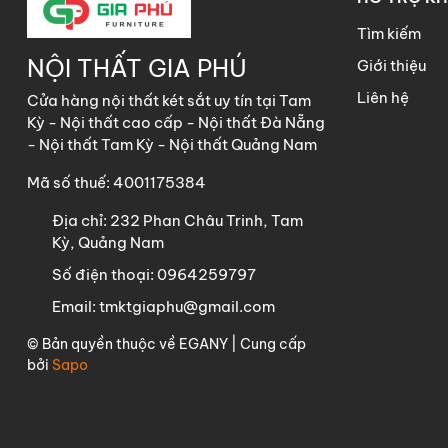
Tìm kiếm
NỘI THẤT GIA PHÚ
Giới thiệu
Liên hệ
Cửa hàng nội thất két sắt uy tín tại Tam
Kỳ - Nội thất cao cấp - Nội thất Đà Nẵng
- Nội thất Tam Kỳ - Nội thất Quảng Nam
Mã số thuế: 4001175384
Địa chỉ:
232 Phan Châu Trinh, Tam
Kỳ, Quảng Nam
Số điện thoại:
0964259797
Email:
tmktgiaphu@gmail.com
© Bản quyền thuộc về
EGANY
| Cung cấp
bởi
Sapo