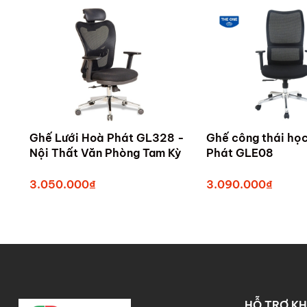
Ghế Lưới Hoà Phát GL328 -
Ghế công thái họ
Nội Thất Văn Phòng Tam Kỳ
Phát GLE08
3.050.000₫
3.090.000₫
HỖ TRỢ K