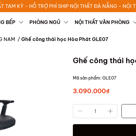
ẤT TAM KỲ - HỖ TRỢ PHÍ SHIP NỘI THẤT ĐÀ NẴNG - NỘI
G BẾP
PHÒNG NGỦ
NỘI THẤT VĂN PHÒNG
NG NAM
/
Ghế công thái học Hòa Phát GLE07
Ghế công thái h
Mã sản phẩm:
GLE07
3.090.000₫