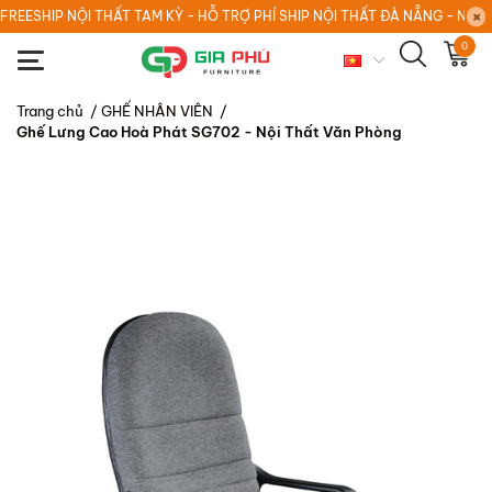
FREESHIP NỘI THẤT TAM KỲ - HỖ TRỢ PHÍ SHIP NỘI THẤT ĐÀ NẴNG - NỘI
0
Trang chủ
/
GHẾ NHÂN VIÊN
/
Ghế Lưng Cao Hoà Phát SG702 - Nội Thất Văn Phòng