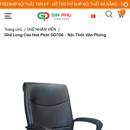
FREESHIP NỘI THẤT TAM KỲ - HỖ TRỢ PHÍ SHIP NỘI THẤT ĐÀ NẴNG - NỘI
0
Trang chủ
/
GHẾ NHÂN VIÊN
/
Ghế Lưng Cao Hoà Phát SG706 - Nội Thất Văn Phòng