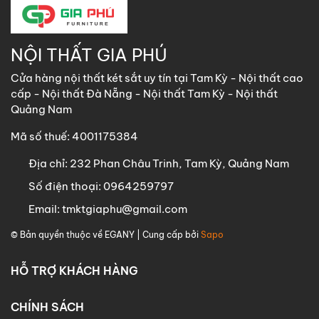
NỘI THẤT GIA PHÚ
Cửa hàng nội thất két sắt uy tín tại Tam Kỳ - Nội thất cao
cấp - Nội thất Đà Nẵng - Nội thất Tam Kỳ - Nội thất
Quảng Nam
Mã số thuế: 4001175384
Địa chỉ:
232 Phan Châu Trinh, Tam Kỳ, Quảng Nam
Số điện thoại:
0964259797
Email:
tmktgiaphu@gmail.com
© Bản quyền thuộc về
EGANY
| Cung cấp bởi
Sapo
HỖ TRỢ KHÁCH HÀNG
CHÍNH SÁCH