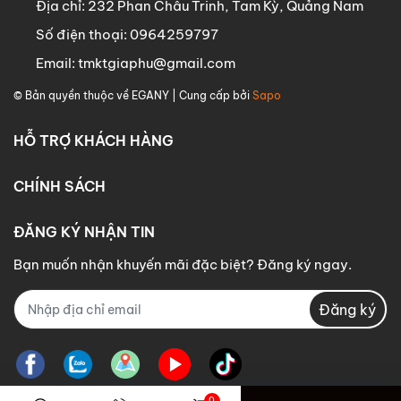
Địa chỉ:
232 Phan Châu Trinh, Tam Kỳ, Quảng Nam
Số điện thoại:
0964259797
Email:
tmktgiaphu@gmail.com
© Bản quyền thuộc về
EGANY
| Cung cấp bởi
Sapo
HỖ TRỢ KHÁCH HÀNG
CHÍNH SÁCH
ĐĂNG KÝ NHẬN TIN
Bạn muốn nhận khuyến mãi đặc biệt? Đăng ký ngay.
Đăng ký
0