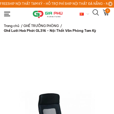
FREESHIP NỘI THẤT TAM KỲ - HỖ TRỢ PHÍ SHIP NỘI THẤT ĐÀ NẴNG - NỘI
0
Trang chủ
/
GHẾ TRƯỞNG PHÒNG
/
Ghế Lưới Hoà Phát GL316 - Nội Thất Văn Phòng Tam Kỳ