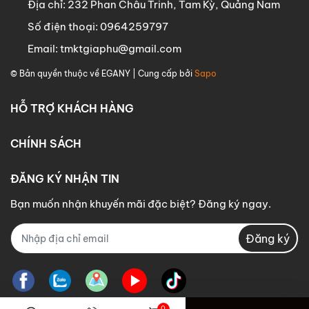
Địa chỉ:
232 Phan Châu Trinh, Tam Kỳ, Quảng Nam
Số điện thoại:
0964259797
Email:
tmktgiaphu@gmail.com
© Bản quyền thuộc về
EGANY
| Cung cấp bởi
Sapo
HỖ TRỢ KHÁCH HÀNG
CHÍNH SÁCH
ĐĂNG KÝ NHẬN TIN
Bạn muốn nhận khuyến mãi đặc biệt? Đăng ký ngay.
Đăng ký
0