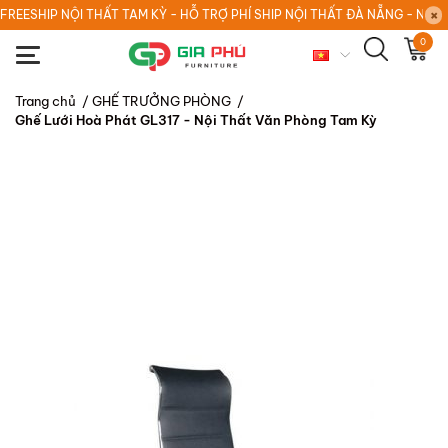
FREESHIP NỘI THẤT TAM KỲ - HỖ TRỢ PHÍ SHIP NỘI THẤT ĐÀ NẴNG - NỘI
0
Trang chủ
/
GHẾ TRƯỞNG PHÒNG
/
Ghế Lưới Hoà Phát GL317 - Nội Thất Văn Phòng Tam Kỳ