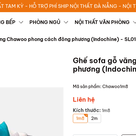
ẤT TAM KỲ - HỖ TRỢ PHÍ SHIP NỘI THẤT ĐÀ NẴNG - NỘI
G BẾP
PHÒNG NGỦ
NỘI THẤT VĂN PHÒNG
ăng Chawoo phong cách đông phương (Indochine) - SL01
Ghế sofa gỗ văn
phương (Indochin
Mã sản phẩm:
Chawoo1m8
Liên hệ
Kích thước:
1m8
1m8
2m