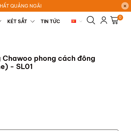
×
 THẤT QUẢNG NGÃI
0
KÉT SẮT
TIN TỨC
g Chawoo phong cách đông
e) - SL01