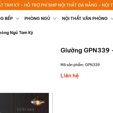
ẤT TAM KỲ - HỖ TRỢ PHÍ SHIP NỘI THẤT ĐÀ NẴNG - NỘI
G BẾP
PHÒNG NGỦ
NỘI THẤT VĂN PHÒNG
hòng Ngủ Tam Kỳ
Giường GPN339 -
Mã sản phẩm:
GPN339
Liên hệ