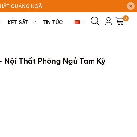
×
 THẤT QUẢNG NGÃI
0
KÉT SẮT
TIN TỨC
 Nội Thất Phòng Ngủ Tam Kỳ