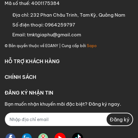
Mã số thuế: 4001175384
Địa chỉ:
232 Phan Châu Trinh, Tam Kỳ, Quảng Nam
Số điện thoại:
0964259797
Email:
tmktgiaphu@gmail.com
© Bản quyền thuộc về
EGANY
| Cung cấp bởi
Sapo
HỖ TRỢ KHÁCH HÀNG
CHÍNH SÁCH
ĐĂNG KÝ NHẬN TIN
Bạn muốn nhận khuyến mãi đặc biệt? Đăng ký ngay.
Đăng ký