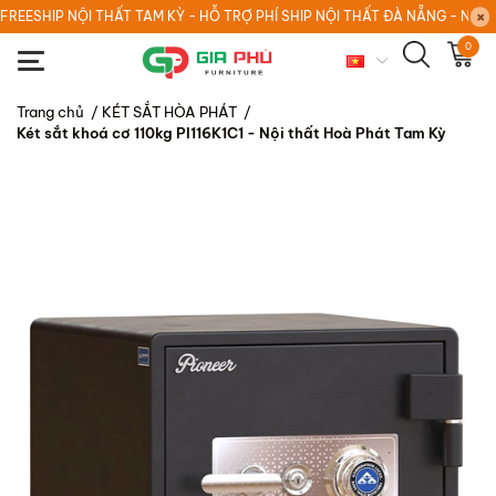
FREESHIP NỘI THẤT TAM KỲ - HỖ TRỢ PHÍ SHIP NỘI THẤT ĐÀ NẴNG - NỘI
0
Trang chủ
/
KÉT SẮT HÒA PHÁT
/
Két sắt khoá cơ 110kg PI116K1C1 - Nội thất Hoà Phát Tam Kỳ