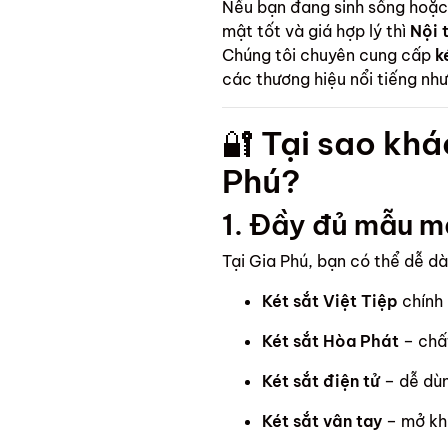
Nếu bạn đang sinh sống hoặc
mật tốt và giá hợp lý thì
Nội 
Chúng tôi chuyên cung cấp
k
các thương hiệu nổi tiếng nh
🔐
Tại sao khá
Phú?
1. Đầy đủ mẫu m
Tại Gia Phú, bạn có thể dễ d
Két sắt Việt Tiệp
chính
Két sắt Hòa Phát
– chất
Két sắt điện tử
– dễ dùn
Két sắt vân tay
– mở kh