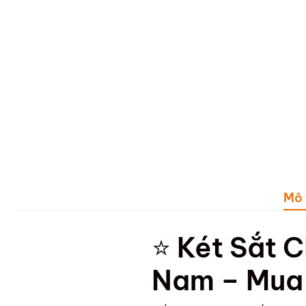
Mô 
⭐
Két Sắt C
Nam – Mua 