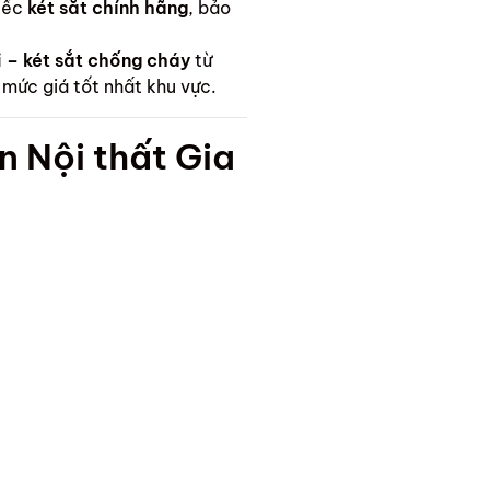
iếc
két sắt chính hãng
, bảo
ni – két sắt chống cháy
từ
 mức giá tốt nhất khu vực.
n Nội thất Gia