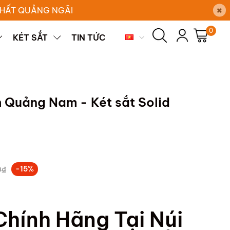
×
 THẤT QUẢNG NGÃI
0
KÉT SẮT
TIN TỨC
h Quảng Nam - Két sắt Solid
0₫
-15%
Chính Hãng Tại Núi