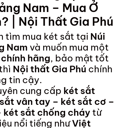
ảng Nam – Mua Ở
? | Nội Thất Gia Phú
 tìm mua két sắt tại
Núi
ng Nam
và muốn mua một
 chính hãng
, bảo mật tốt
 thì
Nội thất Gia Phú
chính
g tin cậy.
uyên cung cấp
két sắt
 sắt vân tay – két sắt cơ –
– két sắt chống cháy
từ
ệu nổi tiếng như
Việt