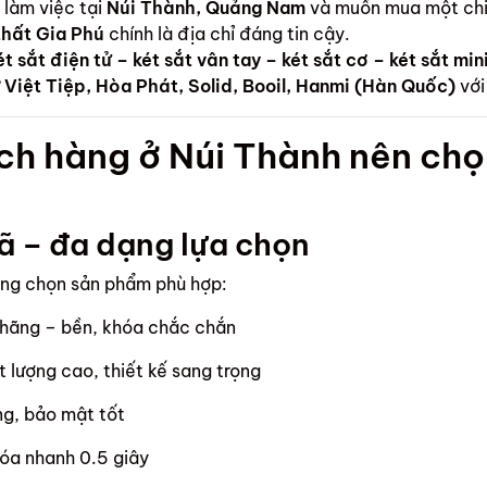
 làm việc tại
Núi Thành, Quảng Nam
và muốn mua một ch
thất Gia Phú
chính là địa chỉ đáng tin cậy.
ét sắt điện tử – két sắt vân tay – két sắt cơ – két sắt mi
ư
Việt Tiệp, Hòa Phát, Solid, Booil, Hanmi (Hàn Quốc)
với
ch hàng ở Núi Thành nên chọ
ã – đa dạng lựa chọn
àng chọn sản phẩm phù hợp:
 hãng – bền, khóa chắc chắn
 lượng cao, thiết kế sang trọng
g, bảo mật tốt
óa nhanh 0.5 giây