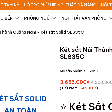
ẤT TAM KỲ - HỖ TRỢ PHÍ SHIP NỘI THẤT ĐÀ NẴNG - NỘI
G BẾP
PHÒNG NGỦ
NỘI THẤT VĂN PHÒNG
i Thành Quảng Nam - Két sắt Solid SLS35C
Két sắt Núi Thàn
SLS35C
Mã sản phẩm:
SLS35C
3.655.000₫
4.300.00
(Tiết kiệm:
645.000₫
)
⭐
Két Sắt 