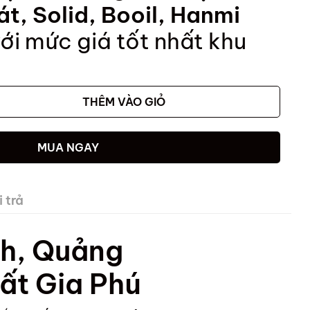
t, Solid, Booil, Hanmi
ới mức giá tốt nhất khu
THÊM VÀO GIỎ
MUA NGAY
 trả
nh, Quảng
ất Gia Phú