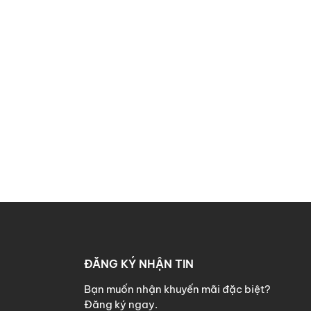
 thất Gia
ĐĂNG KÝ NHẬN TIN
Bạn muốn nhận khuyến mãi đặc biệt?
Đăng ký ngay.