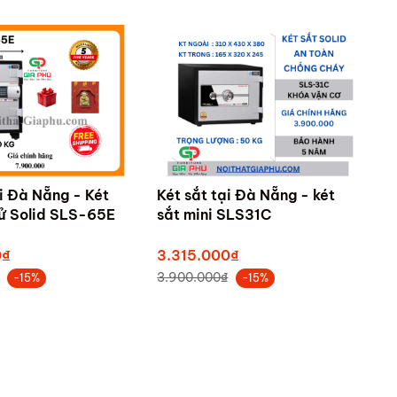
ại Đà Nẵng - Két
Két sắt tại Đà Nẵng - két
tử Solid SLS-65E
sắt mini SLS31C
0₫
3.315.000₫
3.900.000₫
-15%
-15%