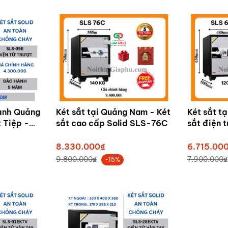
ử Việt Tiệp
ay Hòa Phát
hành Quảng
Két sắt tại Quảng Nam - Két
Két sắt t
 Tiệp -
sắt cao cấp Solid SLS-76C
sắt điện 
+ mã)
35E
8.330.000₫
6.715.00
9.800.000₫
7.900.000₫
-15%
cao cấp
ung cư
g cháy