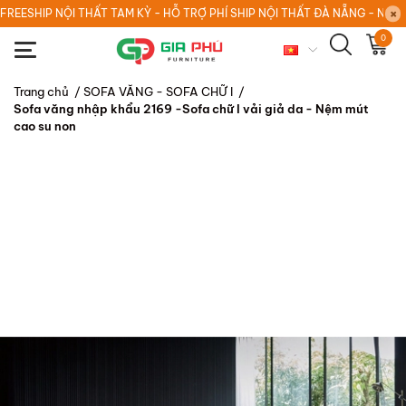
FREESHIP NỘI THẤT TAM KỲ - HỖ TRỢ PHÍ SHIP NỘI THẤT ĐÀ NẴNG - NỘI
0
Trang chủ
/
SOFA VĂNG - SOFA CHỮ I
/
Sofa văng nhập khẩu 2169 -Sofa chữ I vải giả da - Nệm mút
cao su non