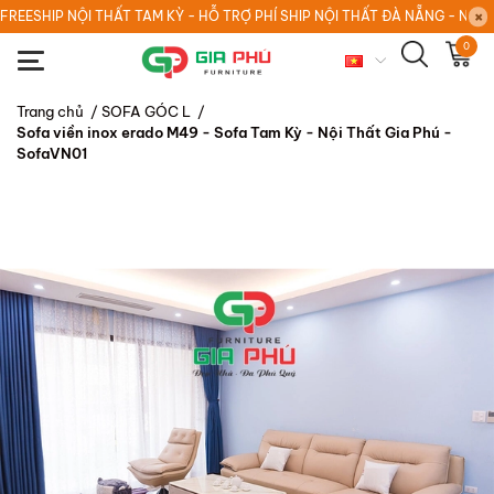
FREESHIP NỘI THẤT TAM KỲ - HỖ TRỢ PHÍ SHIP NỘI THẤT ĐÀ NẴNG - NỘI
0
Trang chủ
/
SOFA GÓC L
/
Sofa viền inox erado M49 - Sofa Tam Kỳ - Nội Thất Gia Phú -
SofaVN01