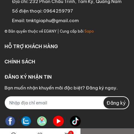
Địa chỉ:
232 Phan Châu Trinh, Tam Kỳ, Quảng Nam
Số điện thoại:
0964259797
Email:
tmktgiaphu@gmail.com
© Bản quyền thuộc về
EGANY
| Cung cấp bởi
Sapo
HỖ TRỢ KHÁCH HÀNG
CHÍNH SÁCH
ĐĂNG KÝ NHẬN TIN
Bạn muốn nhận khuyến mãi đặc biệt? Đăng ký ngay.
Đăng ký
0