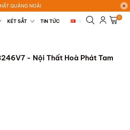
×
 THẤT QUẢNG NGÃI
0
KÉT SẮT
TIN TỨC
246V7 - Nội Thất Hoà Phát Tam