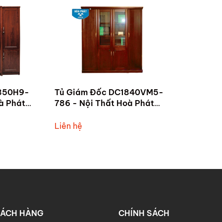
850H9-
Tủ Giám Đốc DC1840VM5-
à Phát
786 - Nội Thất Hoà Phát
Tam Kỳ
Liên hệ
HÁCH HÀNG
CHÍNH SÁCH