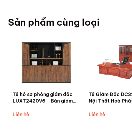
Sản phẩm cùng loại
Tủ hồ sơ phòng giám đốc
Tủ Giám Đốc DC3
LUXT2420V6 - Bàn giám
Nội Thất Hoà Phá
đốc hiện đại LUXB2820V6
- Bàn giám đốc Quảng Nam
Liên hệ
Liên hệ