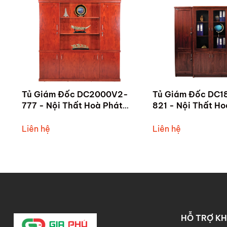
Tủ Giám Đốc DC2000V2-
Tủ Giám Đốc DC1
777 - Nội Thất Hoà Phát
821 - Nội Thất Ho
Tam Kỳ
Tam Kỳ
Liên hệ
Liên hệ
HỖ TRỢ K