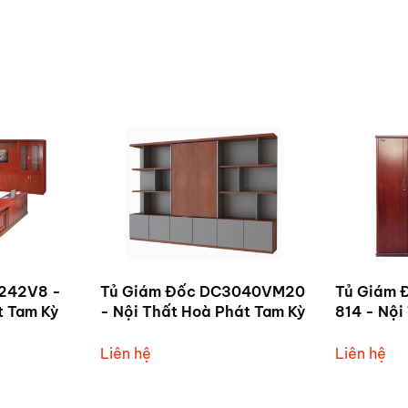
242V8 -
Tủ Giám Đốc DC3040VM20
Tủ Giám 
t Tam Kỳ
- Nội Thất Hoà Phát Tam Kỳ
814 - Nội
Tam Kỳ
Liên hệ
Liên hệ