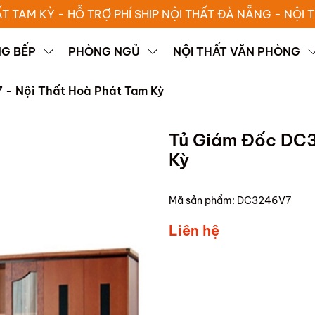
ẤT TAM KỲ - HỖ TRỢ PHÍ SHIP NỘI THẤT ĐÀ NẴNG - NỘI
G BẾP
PHÒNG NGỦ
NỘI THẤT VĂN PHÒNG
- Nội Thất Hoà Phát Tam Kỳ
Tủ Giám Đốc DC3
Kỳ
Mã sản phẩm:
DC3246V7
Liên hệ