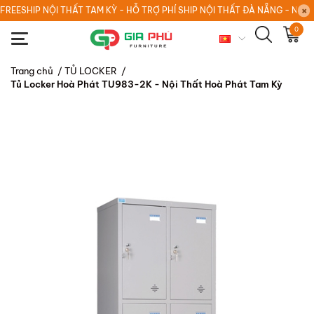
FREESHIP NỘI THẤT TAM KỲ - HỖ TRỢ PHÍ SHIP NỘI THẤT ĐÀ NẴNG - NỘI
0
Trang chủ
/
TỦ LOCKER
/
Tủ Locker Hoà Phát TU983-2K - Nội Thất Hoà Phát Tam Kỳ