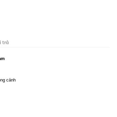
 trả
nam
ông cánh