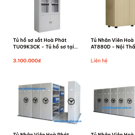
Tủ hồ sơ sắt Hoà Phát
Tủ Nhân Viên Hoà
TU09K3CK - Tủ hồ sơ tại
AT880D - Nội Thấ
Tam Kỳ - Quảng Nam
Phát Tam Kỳ
3.100.000₫
Liên hệ
Tủ Nhân Viên Hoà Phát
Tủ Nhân Viên Hoà