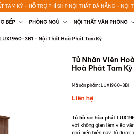
ẤT TAM KỲ - HỖ TRỢ PHÍ SHIP NỘI THẤT ĐÀ NẴNG - NỘI
G BẾP
PHÒNG NGỦ
NỘI THẤT VĂN PHÒNG
 LUX1960-3B1 - Nội Thất Hoà Phát Tam Kỳ
Tủ Nhân Viên Ho
Hoà Phát Tam Kỳ
Mã sản phẩm:
LUX1960-3B1
Liên hệ
Tủ hồ sơ hòa phát LUX19
với không gian làm việc v
phổ biến hiện nay, tủ được đ