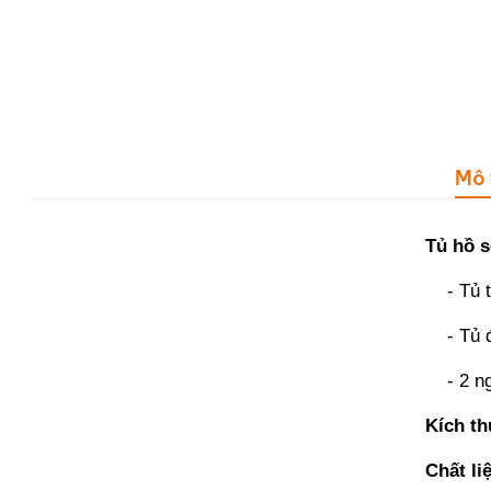
Mô 
Tủ hồ s
- Tủ t
- Tủ đư
- 2 ngă
Kích t
Chất li