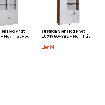
iên Hoà Phát
Tủ Nhân Viên Hoà Phát
- Nội Thất Hoà
LUX1960-3B2 - Nội Thất
 Kỳ
Hoà Phát Tam Kỳ
Liên hệ