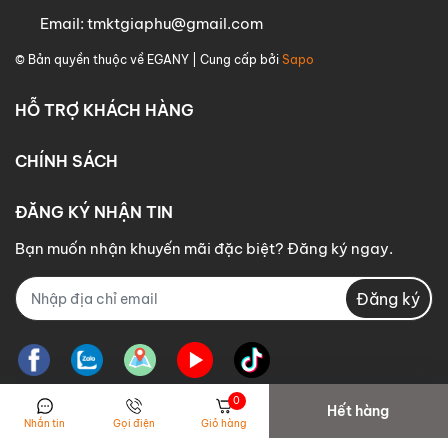
Email:
tmktgiaphu@gmail.com
© Bản quyền thuộc về
EGANY
| Cung cấp bởi
Sapo
HỖ TRỢ KHÁCH HÀNG
CHÍNH SÁCH
ĐĂNG KÝ NHẬN TIN
Bạn muốn nhận khuyến mãi đặc biệt? Đăng ký ngay.
Đăng ký
0
Hết hàng
Nhắn tin
Gọi điện
Giỏ hàng