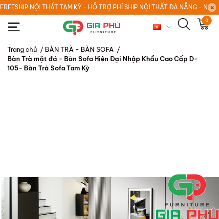
FREESHIP NỘI THẤT TAM KỲ - HỖ TRỢ PHÍ SHIP NỘI THẤT ĐÀ NẴNG - NỘI
0
Trang chủ
/
BÀN TRÀ - BÀN SOFA
/
Bàn Trà mặt đá - Bàn Sofa Hiện Đại Nhập Khẩu Cao Cấp D-
105- Bàn Trà Sofa Tam Kỳ