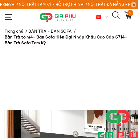
FREESHIP NỘI THẤT TAM KỲ - HỖ TRỢ PHÍ SHIP NỘI THẤT ĐÀ NẴNG - NỘI
0
Trang chủ
/
BÀN TRÀ - BÀN SOFA
/
Bàn Trà to m4- Bàn Sofa Hiện Đại Nhập Khẩu Cao Cấp 6714-
Bàn Trà Sofa Tam Kỳ