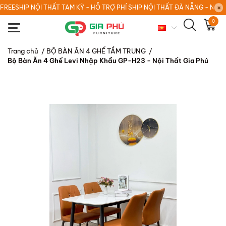
FREESHIP NỘI THẤT TAM KỲ - HỖ TRỢ PHÍ SHIP NỘI THẤT ĐÀ NẴNG - NỘI
0
Trang chủ
/
BỘ BÀN ĂN 4 GHẾ TẦM TRUNG
/
Bộ Bàn Ăn 4 Ghế Levi Nhập Khẩu GP-H23 - Nội Thất Gia Phú