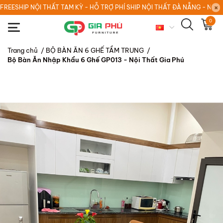
FREESHIP NỘI THẤT TAM KỲ - HỖ TRỢ PHÍ SHIP NỘI THẤT ĐÀ NẴNG - NỘI
0
Trang chủ
/
BỘ BÀN ĂN 6 GHẾ TẦM TRUNG
/
Bộ Bàn Ăn Nhập Khẩu 6 Ghế GP013 - Nội Thất Gia Phú