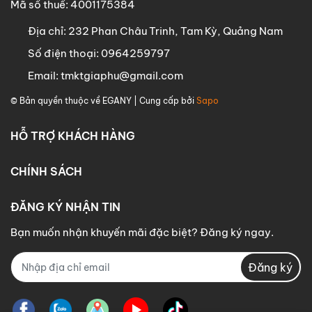
Mã số thuế: 4001175384
Địa chỉ:
232 Phan Châu Trinh, Tam Kỳ, Quảng Nam
Số điện thoại:
0964259797
Email:
tmktgiaphu@gmail.com
© Bản quyền thuộc về
EGANY
| Cung cấp bởi
Sapo
HỖ TRỢ KHÁCH HÀNG
CHÍNH SÁCH
ĐĂNG KÝ NHẬN TIN
Bạn muốn nhận khuyến mãi đặc biệt? Đăng ký ngay.
Đăng ký