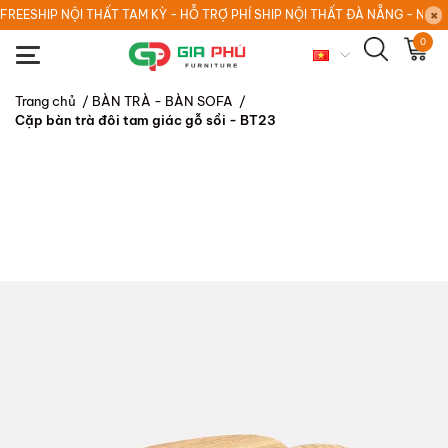
FREESHIP NỘI THẤT TAM KỲ - HỖ TRỢ PHÍ SHIP NỘI THẤT ĐÀ NẴNG - NỘI
0
Trang chủ
/
BÀN TRÀ - BÀN SOFA
/
Cặp bàn trà đôi tam giác gỗ sồi - BT23