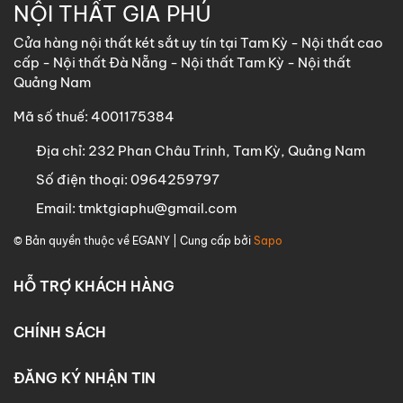
NỘI THẤT GIA PHÚ
Cửa hàng nội thất két sắt uy tín tại Tam Kỳ - Nội thất cao
cấp - Nội thất Đà Nẵng - Nội thất Tam Kỳ - Nội thất
Quảng Nam
Mã số thuế: 4001175384
Địa chỉ:
232 Phan Châu Trinh, Tam Kỳ, Quảng Nam
Số điện thoại:
0964259797
Email:
tmktgiaphu@gmail.com
© Bản quyền thuộc về
EGANY
| Cung cấp bởi
Sapo
HỖ TRỢ KHÁCH HÀNG
CHÍNH SÁCH
ĐĂNG KÝ NHẬN TIN