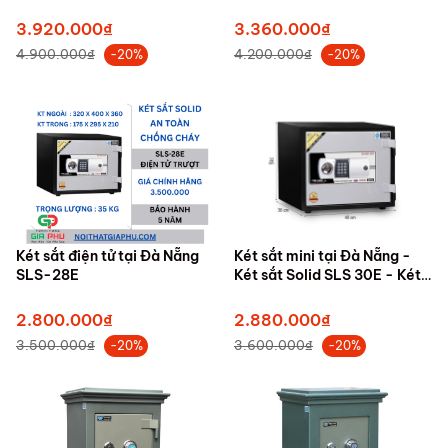
Nẵng
3.920.000₫
3.360.000₫
4.900.000₫
4.200.000₫
-20%
-20%
Két sắt điện tử tại Đà Nẵng
Két sắt mini tại Đà Nẵng -
SLS-28E
Két sắt Solid SLS 30E - Két
sắt khóa điện tử
2.800.000₫
2.880.000₫
3.500.000₫
3.600.000₫
-20%
-20%