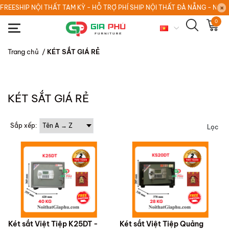
FREESHIP NỘI THẤT TAM KỲ - HỖ TRỢ PHÍ SHIP NỘI THẤT ĐÀ NẴNG - NỘI
0
Trang chủ
/
KÉT SẮT GIÁ RẺ
KÉT SẮT GIÁ RẺ
Sắp xếp:
Lọc
Két sắt Việt Tiệp K25DT -
Két sắt Việt Tiệp Quảng