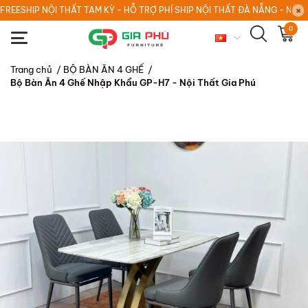
FREESHIP NỘI THẤT TAM KỲ - HỖ TRỢ PHÍ SHIP NỘI THẤT ĐÀ NẴNG - NỘI
0
Trang chủ
/
BỘ BÀN ĂN 4 GHẾ
/
Bộ Bàn Ăn 4 Ghế Nhập Khẩu GP-H7 - Nội Thất Gia Phú